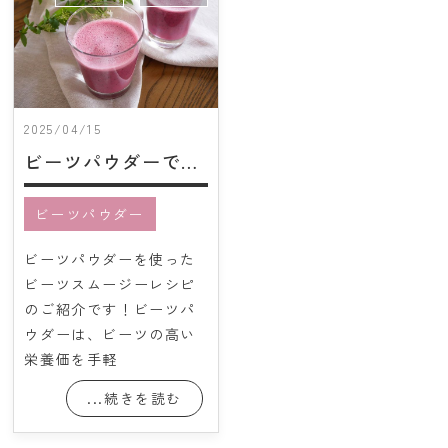
会社概要
Instagram
七久里農園
レシピ紹介
2025/04/15
ビーツパウダーで作る「ビーツ＆ベリースムージー」
お問い合わせ
ビーツパウダー
ONLINE SHOP
ビーツパウダーを使った
ビーツスムージーレシピ
のご紹介です！ビーツパ
ウダーは、ビーツの高い
栄養価を手軽
...続きを読む