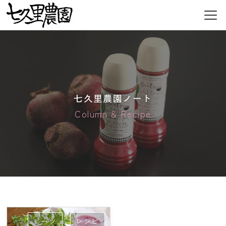
七久里農園について
業者の方へ
委託栽培
七久里農園ノート
加工食品
Column & Recipe
お野菜について
七久里農園のお野菜
七久里農園ノート
新着情報
採用情報
ビーツ
レシピ