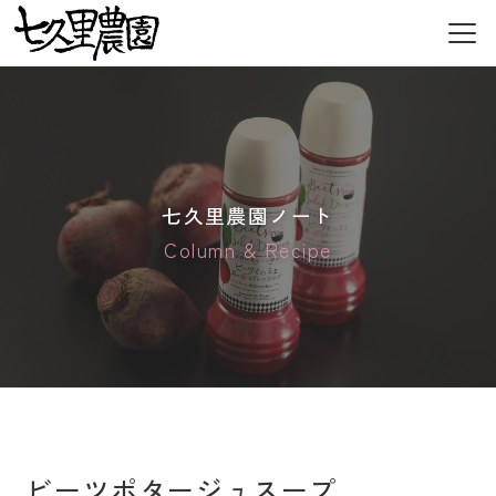
七久里農園について
業者の方へ
委託栽培
七久里農園ノート
加工食品
Column & Recipe
お野菜について
七久里農園のお野菜
七久里農園ノート
新着情報
採用情報
ビーツポタージュスープ