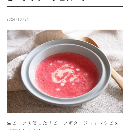
会社概要
Instagram
2024/10/31
七久里農園
レシピ紹介
お問い合わせ
ONLINE SHOP
生ビーツを使った「ビーツポタージュ」レシピを