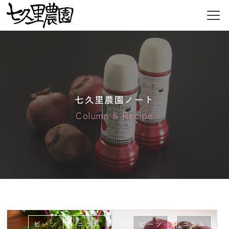
七久里農園について
業者の方へ
委託栽培
七久里農園ノート
加工食品
Column & Recipe
お野菜について
七久里農園のお野菜
七久里農園ノート
新着情報
採用情報
ビーツ
コラム
ビーツ
コラム