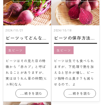
会社概要
Instagram
七久里農園
レシピ紹介
2024/10/21
2024/10/18
ビーツってどんな野菜？
ビーツの保存方法＆下処理方法
お問い合わせ
生ビーツ
生ビーツ
ONLINE SHOP
ビーツはその見た目の特
ビーツは生でも食べられ
徴から「赤カブ」と呼ば
ますが、下処理で熱を加
れることがありますが、
えると甘みが増し、ビー
実はほうれん草の仲間(ヒ
ツ独特の土臭さ？も減ら
ユ科)なん
せるので、よ
...続きを読む
...続きを読む